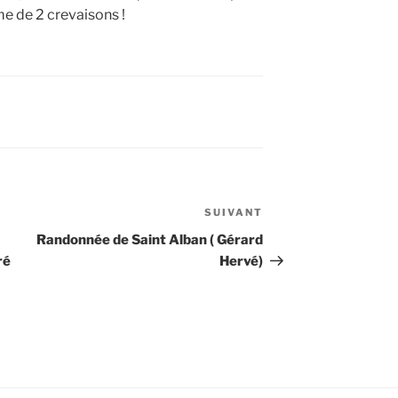
me de 2 crevaisons !
SUIVANT
Article
suivant
Randonnée de Saint Alban ( Gérard
ré
Hervé)