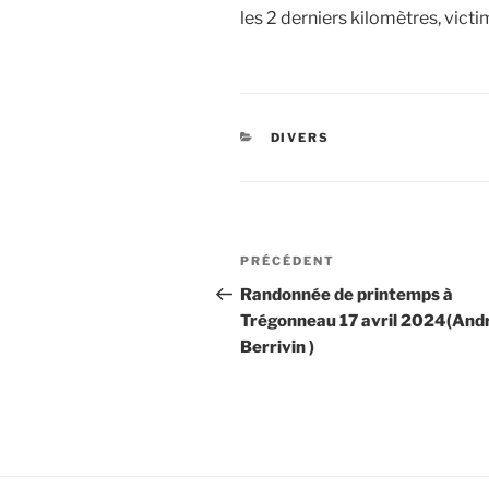
les 2 derniers kilomètres, victi
CATÉGORIES
DIVERS
Navigation
Article
PRÉCÉDENT
de
précédent
Randonnée de printemps à
Trégonneau 17 avril 2024(And
l’article
Berrivin )