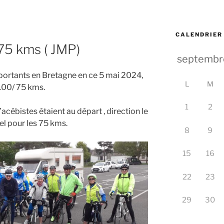
CALENDRIER
75 kms ( JMP)
ortants en Bretagne en ce 5 mai 2024,
L
M
 100/ 75 kms.
1
2
acébistes étaient au départ , direction le
el pour les 75 kms.
8
9
15
16
22
23
29
30