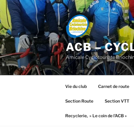
Aller
au
contenu
principal
ACB – CYC
Amicale Cyclotouriste Briochi
Vie du club
Carnet de route
Section Route
Section VTT
Recyclerie, » Le coin de l’ACB »