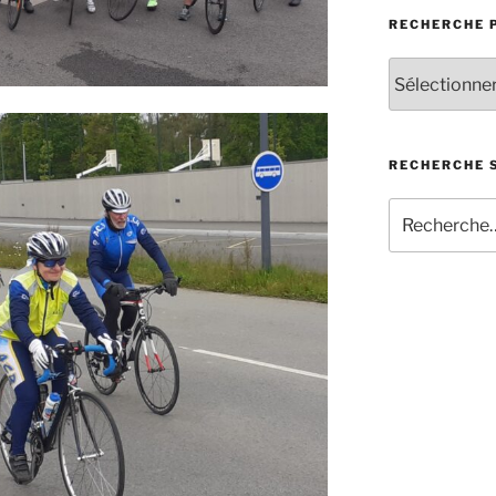
RECHERCHE 
Recherche
par
catégorie
d’articles
RECHERCHE S
Recherche
pour
: