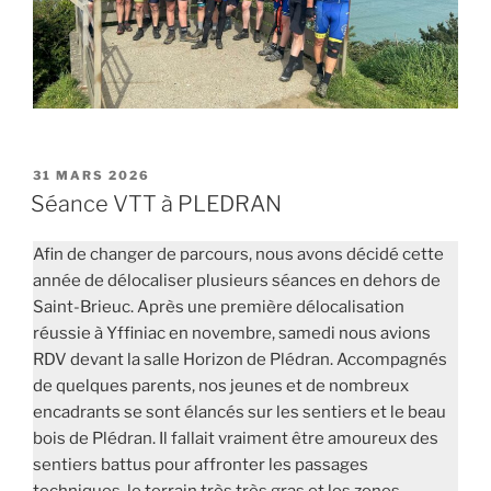
PUBLIÉ
31 MARS 2026
LE
Séance VTT à PLEDRAN
Afin de changer de parcours, nous avons décidé cette
année de délocaliser plusieurs séances en dehors de
Saint-Brieuc. Après une première délocalisation
réussie à Yffiniac en novembre, samedi nous avions
RDV devant la salle Horizon de Plédran. Accompagnés
de quelques parents, nos jeunes et de nombreux
encadrants se sont élancés sur les sentiers et le beau
bois de Plédran. Il fallait vraiment être amoureux des
sentiers battus pour affronter les passages
techniques, le terrain très très gras et les zones