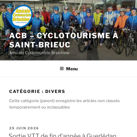
Aller
au
contenu
principal
ACB – CYCLOTOURISME À
SAINT-BRIEUC
Amicale Cyclotouriste Briochine
Menu
CATÉGORIE :
DIVERS
Cette catégorie (parent) enregistre les articles non classés
temporairement ou inclassables
PUBLIÉ
25 JUIN 2026
LE
Sortie VTT de fin d’année à Guerlédan