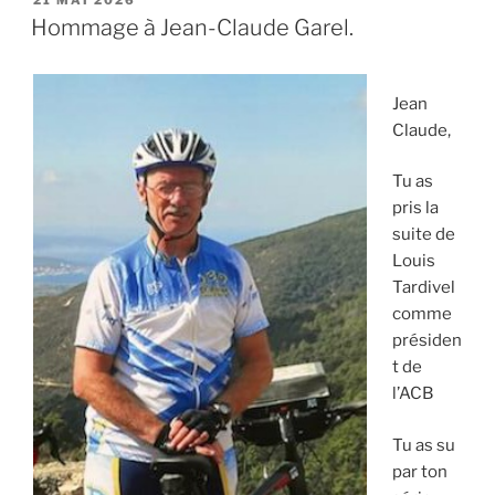
LE
Hommage à Jean-Claude Garel.
Jean
Claude,
Tu as
pris la
suite de
Louis
Tardivel
comme
présiden
t de
l’ACB
Tu as su
par ton