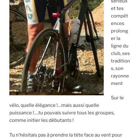
sérieux
et tes
compét
ences
prolong
er la
ligne du
club, ses
tradition
s, son
rayonne
ment
Sur le
vélo, quelle élégance !…mais aussi quelle
puissance !….tu pouvais suivre tous les groupes,
comme initier les débutants !
Tu n’hésitais pas à prendre la tête face au vent pour