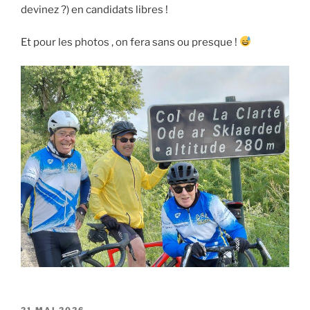
devinez ?) en candidats libres !
Et pour les photos , on fera sans ou presque !
PUBLIÉ
21 MAI 2026