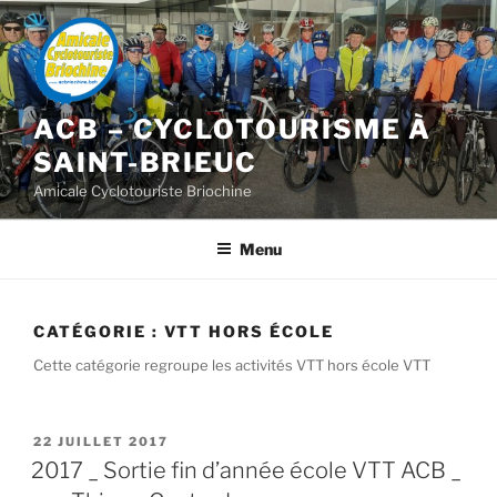
Aller
au
contenu
principal
ACB – CYCLOTOURISME À
SAINT-BRIEUC
Amicale Cyclotouriste Briochine
Menu
CATÉGORIE :
VTT HORS ÉCOLE
Cette catégorie regroupe les activités VTT hors école VTT
PUBLIÉ
22 JUILLET 2017
LE
2017 _ Sortie fin d’année école VTT ACB _