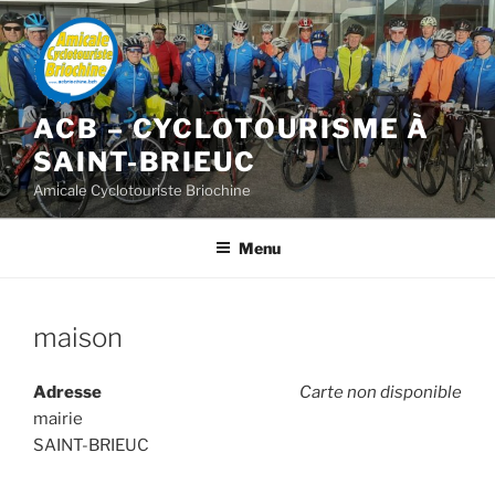
Aller
au
contenu
principal
ACB – CYCLOTOURISME À
SAINT-BRIEUC
Amicale Cyclotouriste Briochine
Menu
maison
Adresse
Carte non disponible
mairie
SAINT-BRIEUC