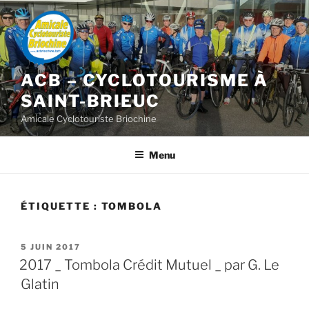
Aller
au
contenu
principal
ACB – CYCLOTOURISME À
SAINT-BRIEUC
Amicale Cyclotouriste Briochine
Menu
ÉTIQUETTE :
TOMBOLA
PUBLIÉ
5 JUIN 2017
LE
2017 _ Tombola Crédit Mutuel _ par G. Le
Glatin