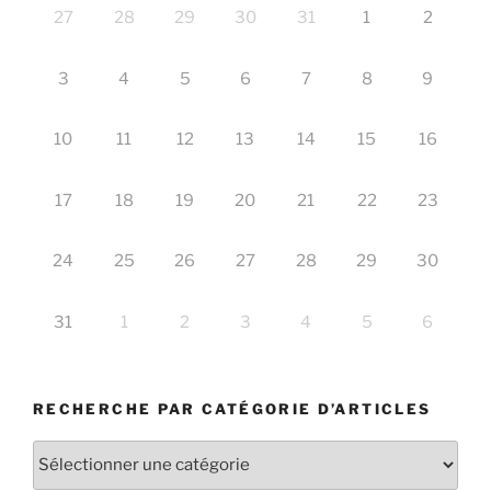
27
28
29
30
31
1
2
3
4
5
6
7
8
9
10
11
12
13
14
15
16
17
18
19
20
21
22
23
24
25
26
27
28
29
30
31
1
2
3
4
5
6
RECHERCHE PAR CATÉGORIE D’ARTICLES
Recherche
par