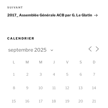
l’article
Article
SUIVANT
suivant
2017_ Assemblée Générale ACB par G. Le Glatin
CALENDRIER
L
M
M
J
V
S
D
1
2
3
4
5
6
7
8
9
10
11
12
13
14
15
16
17
18
19
20
21