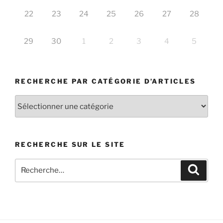
22
23
24
25
26
27
28
29
30
1
2
3
4
5
RECHERCHE PAR CATÉGORIE D’ARTICLES
Recherche
par
catégorie
d’articles
RECHERCHE SUR LE SITE
Recherche
Recher
pour
: