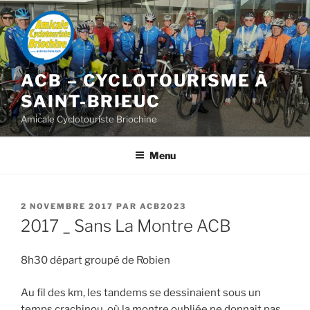
Aller
au
contenu
principal
ACB – CYCLOTOURISME À
SAINT-BRIEUC
Amicale Cyclotouriste Briochine
Menu
PUBLIÉ
2 NOVEMBRE 2017
PAR
ACB2023
LE
2017 _ Sans La Montre ACB
8h30 départ groupé de Robien
Au fil des km, les tandems se dessinaient sous un
temps crachinou, où la montre oubliée ne donnait pas