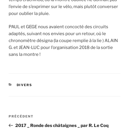
l’envie de s’exprimer sur le vélo, mais plutôt converser
pour oublier la pluie.
PAUL et GEGE nous avaient concocté des circuits
adaptés, suivant nos envies pour un retour, où le
chronomètre désigna (la coupe remplie à la lie ) ALAIN
G. et JEAN-LUC pour l’organisation 2018 de la sortie
sans la montre !
CATÉGORIES
DIVERS
Navigation
Article
PRÉCÉDENT
de
précédent
2017 _ Ronde des châtaignes _ par R. Le Coq