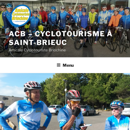
Aller
au
contenu
principal
ACB – CYCLOTOURISME À
SAINT-BRIEUC
Amicale Cyclotouriste Briochine
Menu