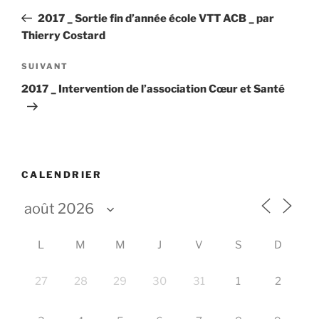
de
précédent
2017 _ Sortie fin d’année école VTT ACB _ par
l’article
Thierry Costard
Article
SUIVANT
suivant
2017 _ Intervention de l’association Cœur et Santé
CALENDRIER
L
M
M
J
V
S
D
27
28
29
30
31
1
2