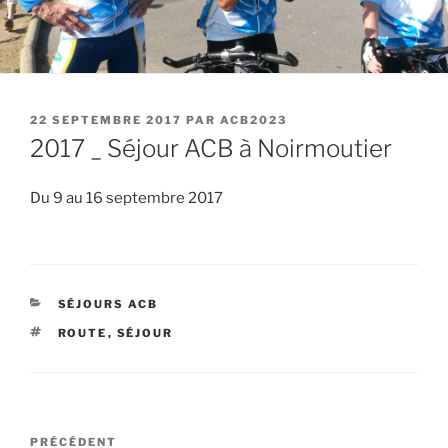
PUBLIÉ
22 SEPTEMBRE 2017
PAR
ACB2023
LE
2017 _ Séjour ACB à Noirmoutier
Du 9 au 16 septembre 2017
CATÉGORIES
SÉJOURS ACB
ÉTIQUETTES
ROUTE
,
SÉJOUR
Navigation
Article
PRÉCÉDENT