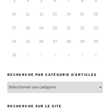
3
4
5
6
7
8
9
10
11
12
13
14
15
16
17
18
19
20
21
22
23
24
25
26
27
28
29
30
31
1
2
3
4
5
6
RECHERCHE PAR CATÉGORIE D’ARTICLES
Recherche
par
catégorie
d’articles
RECHERCHE SUR LE SITE