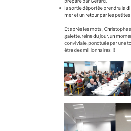
préparé par Gérard.
la sortie déportée prendra la d
mer et un retour par les petites
Et après les mots , Christophe a
galette, reine du jour, un mom
conviviale, ponctuée par une t
être des millionnaires !!!