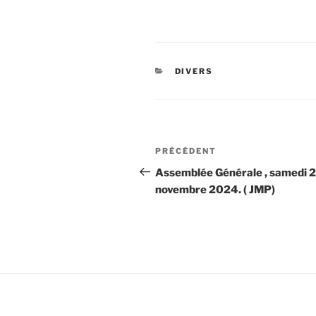
CATÉGORIES
DIVERS
Navigation
Article
PRÉCÉDENT
de
précédent
Assemblée Générale , samedi 
novembre 2024. ( JMP)
l’article