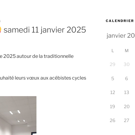
CALENDRIER
3
samedi 11 janvier 2025
L
M
e 2025 autour de la traditionnelle
29
30
haité leurs vœux aux acébistes cycles
5
6
12
13
19
20
26
27