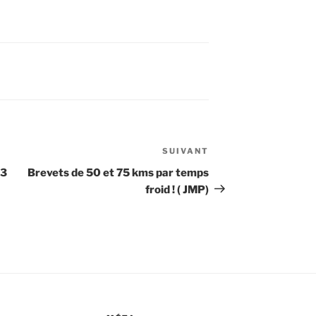
SUIVANT
Article
suivant
23
Brevets de 50 et 75 kms par temps
froid ! ( JMP)