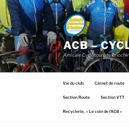
Aller
au
contenu
principal
ACB – CYC
Amicale Cyclotouriste Briochi
Vie du club
Carnet de route
Section Route
Section VTT
Recyclerie, » Le coin de l’ACB »