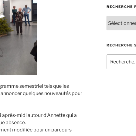
RECHERCHE 
Recherche
par
catégorie
d’articles
RECHERCHE S
Recherche
pour
:
ogramme semestriel tels que les
 d’annoncer quelques nouveautés pour
i après-midi autour d’Annette qui a
gue absence.
ement modifiée pour un parcours