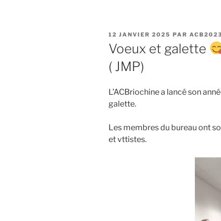
PUBLIÉ
12 JANVIER 2025
PAR
ACB202
LE
Voeux et galette
( JMP)
L’ACBriochine a lancé son anné
galette.
Les membres du bureau ont sou
et vttistes.