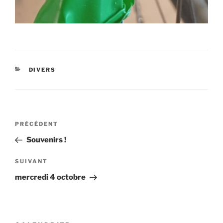
CATÉGORIES
DIVERS
Navigation
Article
PRÉCÉDENT
de
précédent
Souvenirs !
l’article
Article
SUIVANT
suivant
mercredi 4 octobre