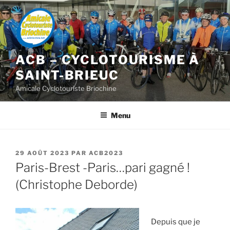
Aller
au
contenu
principal
ACB – CYCLOTOURISME À
SAINT-BRIEUC
Amicale Cyclotouriste Briochine
Menu
PUBLIÉ
29 AOÛT 2023
PAR
ACB2023
LE
Paris-Brest -Paris…pari gagné !
(Christophe Deborde)
Depuis que je