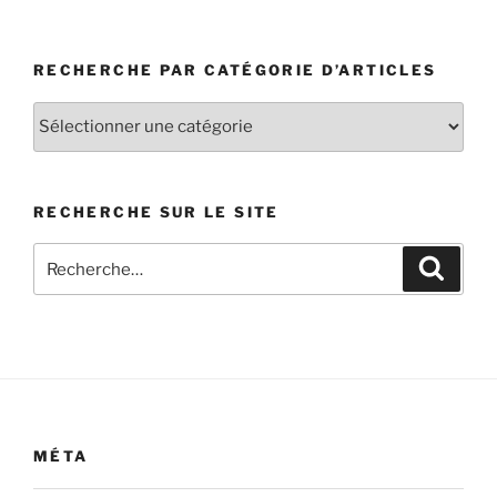
RECHERCHE PAR CATÉGORIE D’ARTICLES
Recherche
par
catégorie
d’articles
RECHERCHE SUR LE SITE
Recherche
Recher
pour
:
MÉTA