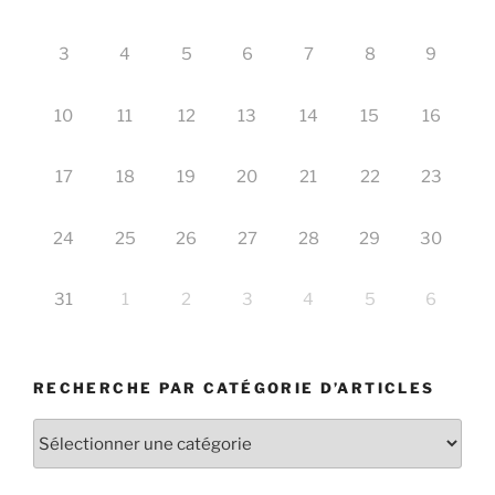
3
4
5
6
7
8
9
10
11
12
13
14
15
16
17
18
19
20
21
22
23
24
25
26
27
28
29
30
31
1
2
3
4
5
6
RECHERCHE PAR CATÉGORIE D’ARTICLES
Recherche
par
catégorie