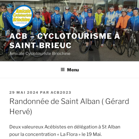
Aller
au
contenu
principal
ACB – CYCLOTOURISME À
SAINT-BRIEUC
Amicale Cyclotouriste Briochine
Menu
PUBLIÉ
29 MAI 2024
PAR
ACB2023
LE
Randonnée de Saint Alban ( Gérard
Hervé)
Deux valeureux Acébistes en délégation à St Alban
pour la concentration « La Flora » le 19 Mai.