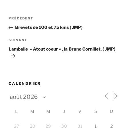
Navigation
Article
PRÉCÉDENT
de
précédent
Brevets de 100 et 75 kms ( JMP)
l’article
Article
SUIVANT
suivant
Lamballe » Atout coeur « , la Bruno Cornillet. ( JMP)
CALENDRIER
L
M
M
J
V
S
D
27
28
29
30
31
1
2