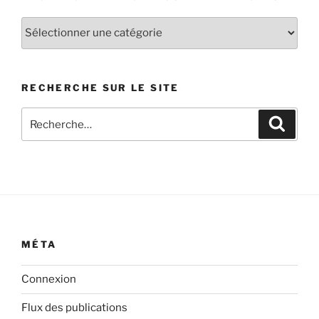
Recherche
par
catégorie
d’articles
RECHERCHE SUR LE SITE
Recherche
Recher
pour
:
MÉTA
Connexion
Flux des publications