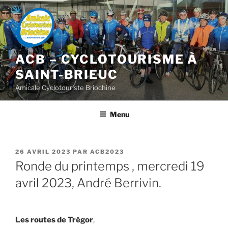
Aller
au
contenu
principal
ACB – CYCLOTOURISME À
SAINT-BRIEUC
Amicale Cyclotouriste Briochine
Menu
PUBLIÉ
26 AVRIL 2023
PAR
ACB2023
LE
Ronde du printemps , mercredi 19
avril 2023, André Berrivin.
Les routes de Trégor
,