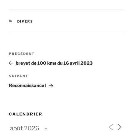
CATÉGORIES
DIVERS
Navigation
Article
PRÉCÉDENT
de
précédent
brevet de 100 kms du 16 avril 2023
l’article
Article
SUIVANT
suivant
Reconnaissance !
CALENDRIER