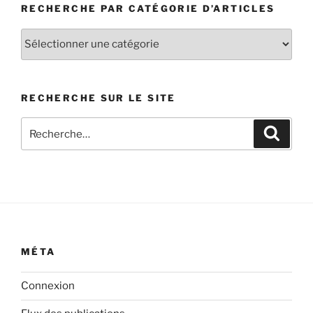
RECHERCHE PAR CATÉGORIE D’ARTICLES
Recherche
par
catégorie
d’articles
RECHERCHE SUR LE SITE
Recherche
Recher
pour
:
MÉTA
Connexion