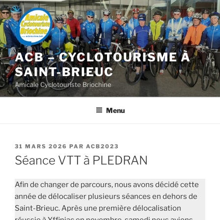
Aller
au
contenu
principal
ACB – CYCLOTOURISME À
SAINT-BRIEUC
Amicale Cyclotouriste Briochine
Menu
PUBLIÉ
31 MARS 2026
PAR
ACB2023
LE
Séance VTT à PLEDRAN
Afin de changer de parcours, nous avons décidé cette
année de délocaliser plusieurs séances en dehors de
Saint-Brieuc. Après une première délocalisation