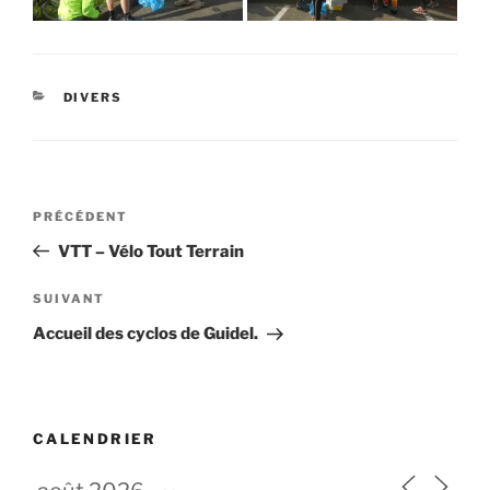
CATÉGORIES
DIVERS
Navigation
Article
PRÉCÉDENT
de
précédent
VTT – Vélo Tout Terrain
l’article
Article
SUIVANT
suivant
Accueil des cyclos de Guidel.
CALENDRIER