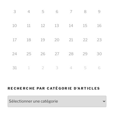
3
4
5
6
7
8
9
10
11
12
13
14
15
16
17
18
19
20
21
22
23
24
25
26
27
28
29
30
31
1
2
3
4
5
6
RECHERCHE PAR CATÉGORIE D’ARTICLES
Recherche
par
catégorie