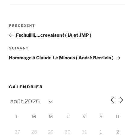
Navigation
Article
PRÉCÉDENT
de
précédent
Fschuiiiii….crevaison ! ( IA et JMP )
l’article
Article
SUIVANT
suivant
Hommage à Claude Le Minous ( André Berrivin )
CALENDRIER
L
M
M
J
V
S
D
27
28
29
30
31
1
2