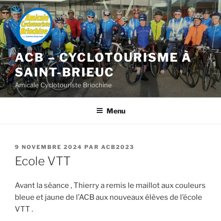
Aller
au
contenu
principal
ACB – CYCLOTOURISME À
SAINT-BRIEUC
Amicale Cyclotouriste Briochine
Menu
PUBLIÉ
9 NOVEMBRE 2024
PAR
ACB2023
LE
Ecole VTT
Avant la séance , Thierry a remis le maillot aux couleurs
bleue et jaune de l’ACB aux nouveaux élèves de l’école
VTT .