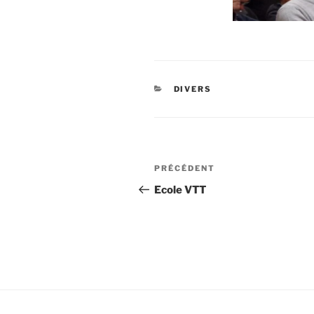
CATÉGORIES
DIVERS
Navigation
Article
PRÉCÉDENT
de
précédent
Ecole VTT
l’article