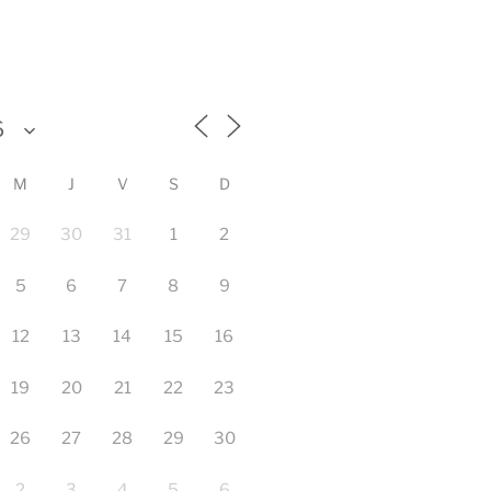
M
J
V
S
D
29
30
31
1
2
5
6
7
8
9
12
13
14
15
16
19
20
21
22
23
26
27
28
29
30
2
3
4
5
6