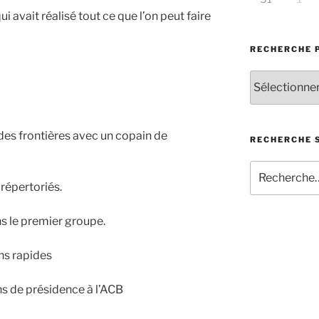
i avait réalisé tout ce que l’on peut faire
RECHERCHE 
Recherche
par
catégorie
d’articles
des frontières avec un copain de
RECHERCHE S
Recherche
pour
 répertoriés.
:
ns le premier groupe.
ns rapides
ans de présidence à l’ACB