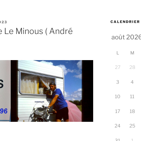
CALENDRIER
023
 Le Minous ( André
L
M
27
28
3
4
10
11
17
18
24
25
31
1