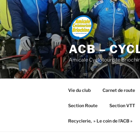
Aller
au
contenu
principal
ACB – CYC
Amicale Cyclotouriste Briochi
Vie du club
Carnet de route
Section Route
Section VTT
Recyclerie, » Le coin de l’ACB »